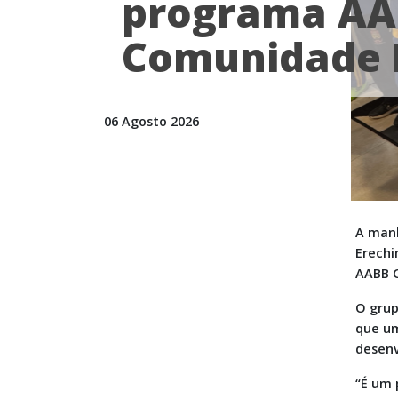
programa A
Comunidade 
06 Agosto 2026
A manh
Erechi
AABB C
O grup
que um
desenv
“É um 