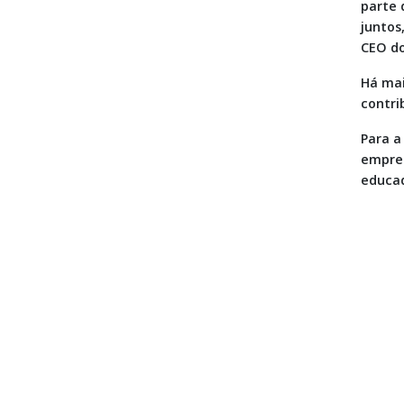
parte 
juntos
CEO do
Há mai
contri
Para a
empres
educad